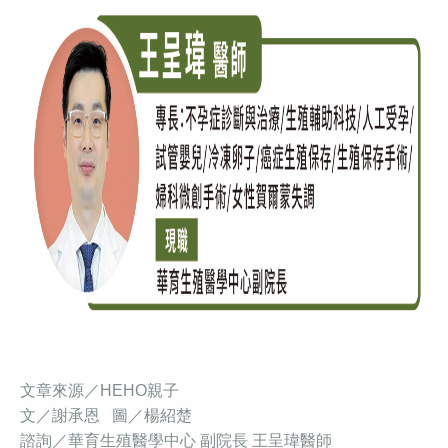
文章來源／HEHO親子
文／謝承恩 圖／楊紹楚
諮詢／華育生殖醫學中心 副院長 王呈瑋醫師