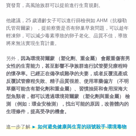
寶發育，高風險族群可以提前進行生育規劃。
他建議，25 歲適齡女子可以進行篩檢例如 AHM（抗穆勒
氏管荷爾蒙） ，提前察覺是否有卵巢早衰問題，可以趁年
輕凍卵，可以減少毒素導致的卵子老化、品質不佳，導致
將來無法實現生育計畫。
另外，
因為環境荷爾蒙 （塑化劑、重金屬） 會嚴重傷害男
女性的生育能力，甚至影響不孕族群進行試管嬰兒療程時
的懷孕率。已經正在備孕或難孕的夫妻，或者反覆流產或
反覆試管療程失敗、精子品質很差、使用草藥偏方 （不明
草藥可能含有塑化劑和重金屬）、習慣抽菸和食用深海大
型魚類者，都可以透過環境荷爾蒙 （塑化劑與重金屬） 檢
測 （例如：環金安檢測），找出可能的原因，改善體內的
生理條件，提高受孕的機會。
進一步了解
► 如何避免健康與生育的頭號殺手-環境毒物