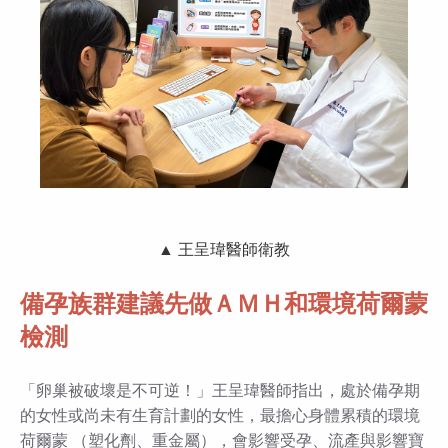
▲ 王呈瑋醫師衛教
備孕族群建議先做ＡＭＨ和環境荷爾蒙
檢測
「卵巢被破壞是不可逆！」王呈瑋醫師指出，處於備孕期
的女性或尚未有生育計劃的女性，最擔心身體累積的環境
荷爾蒙 （塑化劑、重金屬），會影響受孕、流產與影響寶