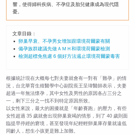
響，使得婦科疾病、不孕症及胎兒健康成為現代隱
憂。
文章目錄：
卵巢早衰、不孕男女增加跟環境荷爾蒙有關
備孕族群建議先做ＡＭＨ和環境荷爾蒙檢測
檢測超標免焦慮 6 個好方法遏止環境荷爾蒙毒害
根據統計現在大概每七對夫妻就會有一對有「難孕」的情
況，台北華育生殖醫學中心副院長王呈瑋醫師表示，夫妻
超過一年無法懷孕，其中女性及男性的原因各占三分之
一，剩下三分之一找不到特定原因所致。
以女性來說，最大的困擾就是「年齡賽跑」的壓力，有些
女性超過 35 歲就會出現卵巢衰竭的情形，到了 40 歲則面
臨提早停經的窘境，甚至發現年紀輕輕卵巢庫存量就遠低
同齡人，想生小孩更是難上加難。