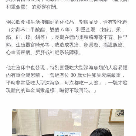
和重金屬） 的影響有關。
例如飲食和生活接觸到的化妝品、塑膠品等，含有塑化劑
（如鄰苯二甲酸酯、雙酚 A 等） 和重金屬 （如鉛、汞、
鎘、砷、鎳、鋁等），長期在體內累積將導致不育、性早
熟、生殖器官畸形等，或造成乳癌、卵巢癌、攝護腺癌、
心血管疾病、肥胖或神經系統障礙。
他在臨床中也發現，特別喜愛吃大型深海魚類的人容易體
內有重金屬累積，「曾經有位 30 歲女性卵巢衰竭嚴重，
平時非常愛吃大型深海魚，每次都吃一大盤」，一驗才發
現體內的重金屬汞超標，嚇得不敢再吃。」