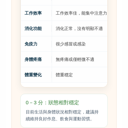
工作效率
工作效率佳，能集中注意力
偶
消化功能
消化正常，沒有明顯不適
偶
免疫力
很少感冒或感染
偶
身體疼痛
無疼痛或僅輕微不適
偶
體重變化
體重穩定
體
0－3 分：狀態相對穩定
目前生活與身體狀況相對穩定，建議持
續維持良好作息、飲食與運動習慣。