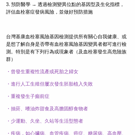
3. 預防醫學 → 透過檢測變異位點的基因型及生化指標，
評估血栓塞症發病風險，並做好預防措施
台灣基康血栓塞風險基因檢測提供所有關心自我健康、或
是想了解自身是否帶有血栓塞風險基因變異者都可進行檢
測。特別是有下列行為或現象者（及血栓塞發生高危險族
群）
・曾發生重複性流產或死胎之婦女
・進行人工生殖但屢次發生胚胎植入失敗
・重複發生子癲前症
・抽菸、嗜油炸甜食及高膽固醇食物者
・少運動、久坐、久站等生活型態者
・疾病，如心臟病、血管疾病、癌症、糖尿病、高血壓、