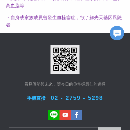
高血脂等
・自身或家族成員曾發生血栓塞症，欲了解先天基因風險
者
FB Messageer
看見優勢與未來，讓今日的你掌握最佳的選擇
02 - 2759 - 5298
手機直撥