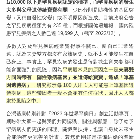
1/10,000 以下是罕見疾病認定的標準，而罕見疾病的發生
大多與父母遺傳給寶寶有關
，少部分則是隨機性的基因突
變（又稱自發性突變）或不明原因所造成。目前政府公告
之罕見疾病種類共有 235 種，而根據國健署通報，國內罹
患罕見疾病之人數已達 19,699 人（截至 2022/12）。
多數人對於罕見疾病經常覺得事不關己、離自己非常遙
遠，認為夫妻雙方都沒有家族病史，就不太可能發生在自
己身上。事實上，罕見疾病的發生是每對欲生育夫妻都可
能會面臨到的風險，因為
罕病最常見的原因之一是
夫妻雙
方同時帶有「隱性致病基因」並遺傳給寶寶，造成「單基
因遺傳病」
，研究顯示每 100 人即 1 人可能患上單基因遺
傳疾病，這些帶因者一般不會並有任何症狀，因此人人都
處於風險之中。
台灣基康特別針對『2023 年世界罕病日』創立活動專頁，
期盼帶大家一起與我們共同認識、關注與響應 ，除了給予
罕病病友們更多的同理、關懷與扶持，也讓自身於未來生
育能夠有更完善的計畫，若您們剛好是準備結婚的準新