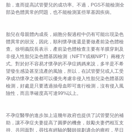
胎，進而提高試管嬰兒的成功率。不過，PGS不能檢測全
部染色體異常的問題，也不能檢測某些單基因疾病。
胎兒在母親體內成長，細胞分裂過程中仍有可能出現染色
體異常的狀況，因此，順利懷孕後還是要做產前染色體檢
查。徐明義院長表示，產前染色體檢查主要有羊膜穿刺及
非侵入性胎兒染色體基因檢測（NIFTY或稱NIPT）兩種方
式。對於好不容易才懷孕的不孕症媽媽來說，多半是不希
望發生感染甚至流產的風險，所以，在試管嬰兒或人工受
孕成功懷孕之後都可以優先考慮非侵入性胎兒染色體基因
檢測，好處是只要透過抽母血即可進行檢測，沒有侵入風
險性，而且準確度高可達99%以上。
不孕症醫學的進步加上這幾年政府也提供了試管嬰兒的補
助，讓不孕症夫妻提高了圓夢的機會，鼓勵夫妻們相互支
持、共同面對，尋找有經驗的醫師規劃適合的療程，早日